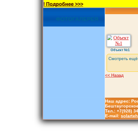
(962) 016-96-33! Подробнее >>>
ФОТОГАЛЕРЕЯ
Объект №1
Смотреть ещё
<< Назад
Наш адрес: Рос
Бештаугорское
Тел.: +7(928) 3
E-mail:
solarte