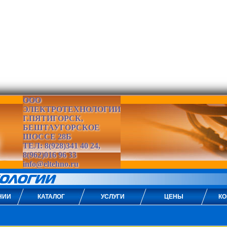
ООО
ЭЛЕКТРОТЕХНОЛОГИИ
Г.ПЯТИГОРСК,
БЕШТАУГОРСКОЕ
ШОССЕ 28Б
ТЕЛ: 8(928)341 40 24,
8(962)016 96 33
info@eltehno.ru
НИИ
КАТАЛОГ
УСЛУГИ
ЦЕНЫ
КО