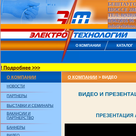
БЕШТАУГ
ШОССЕ 28
ТЕЛ: 8(928)3
8(962)016 96 
info@eltehno
О КОМПАНИИ
КАТАЛОГ
Подробнее >>>
О КОМПАНИИ
О КОМПАНИИ
> ВИДЕО
НОВОСТИ
ВИДЕО И ПРЕЗЕНТА
ПАРТНЕРЫ
ВЫСТАВКИ И СЕМИНАРЫ
ВАКАНСИИ И
ПРЕЗЕНТАЦИЯ
ПАРТНЕРСТВО
БАННЕРЫ
ВИДЕО