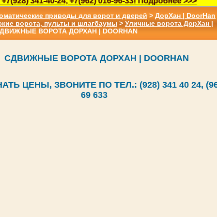
) 341-40-24, +7(962) 016-96-33! Подробнее >>>
оматические приводы для ворот и дверей
>
ДорХан | DoorHan
ские ворота, пульты и шлагбаумы
>
Уличные ворота ДорХан |
СДВИЖНЫЕ ВОРОТА ДОРХАН | DOORHAN
СДВИЖНЫЕ ВОРОТА ДОРХАН | DOORHAN
ТЬ ЦЕНЫ, ЗВОНИТЕ ПО ТЕЛ.: (928) 341 40 24, (96
69 633