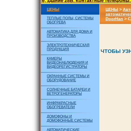
орское шоссе, здание 28Б. Контактные телефоны: +7(928
ЦЕНЫ
ЦЕНЫ
>
Авт
автоматиче
ТЕПЛЫЕ ПОЛЫ, СИСТЕМЫ
DoorHan
> 
ОБОГРЕВА
АВТОМАТИКА ДЛЯ ДОМА И
ПРОИЗВОДСТВА
ЭЛЕКТРОТЕХНИЧЕСКАЯ
ПРОДУКЦИЯ
ЧТОБЫ УЗНА
КАМЕРЫ
ВИДЕОНАБЛЮДЕНИЯ И
ВИДЕОРЕГИСТРАТОРЫ
ОХРАННЫЕ СИСТЕМЫ И
ОБОРУДОВАНИЕ
СОЛНЕЧНЫЕ БАТАРЕИ И
ВЕТРОГЕНЕРАТОРЫ
ИНФРАКРАСНЫЕ
ОБОГРЕВАТЕЛИ
ДОМОФОНЫ И
ДОМОФОННЫЕ СИСТЕМЫ
АВТОМАТИЧЕСКИЕ