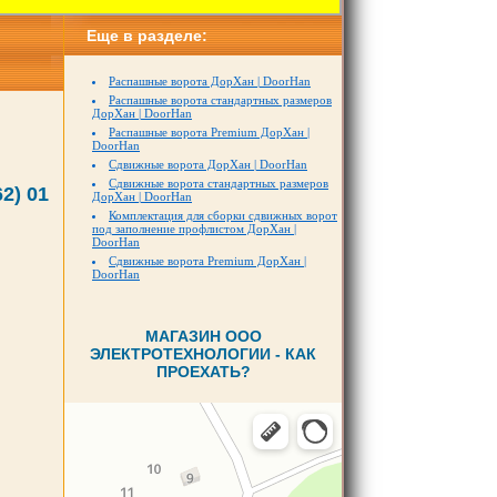
Еще в разделе:
Распашные ворота ДорХан | DoorHan
Распашные ворота стандартных размеров
ДорХан | DoorHan
Распашные ворота Premium ДорХан |
DoorHan
Сдвижные ворота ДорХан | DoorHan
Сдвижные ворота стандартных размеров
2) 01
ДорХан | DoorHan
Комплектация для сборки сдвижных ворот
под заполнение профлистом ДорХан |
DoorHan
Сдвижные ворота Premium ДорХан |
DoorHan
МАГАЗИН ООО
ЭЛЕКТРОТЕХНОЛОГИИ - КАК
ПРОЕХАТЬ?