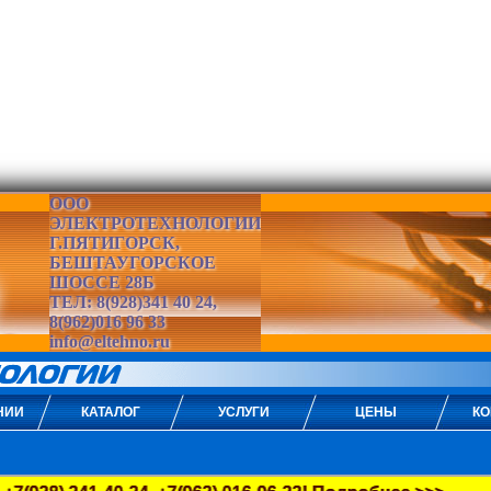
ООО
ЭЛЕКТРОТЕХНОЛОГИИ
Г.ПЯТИГОРСК,
БЕШТАУГОРСКОЕ
ШОССЕ 28Б
ТЕЛ: 8(928)341 40 24,
8(962)016 96 33
info@eltehno.ru
НИИ
КАТАЛОГ
УСЛУГИ
ЦЕНЫ
КО