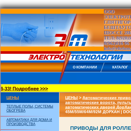
ООО
ЭЛЕКТРОТ
Г.ПЯТИГОР
БЕШТАУГ
ШОССЕ 28
ТЕЛ: 8(928)3
8(962)016 96 
info@eltehno
О КОМПАНИИ
КАТАЛОГ
33! Подробнее >>>
ЦЕНЫ
ЦЕНЫ
>
Автоматические приво
автоматические ворота, пульт
ТЕПЛЫЕ ПОЛЫ, СИСТЕМЫ
автоматических дверей ДорХан
ОБОГРЕВА
45М/55M/64M/92M ДОРХАН | D
АВТОМАТИКА ДЛЯ ДОМА И
ПРОИЗВОДСТВА
ПРИВОДЫ ДЛЯ РОЛЛЕТ