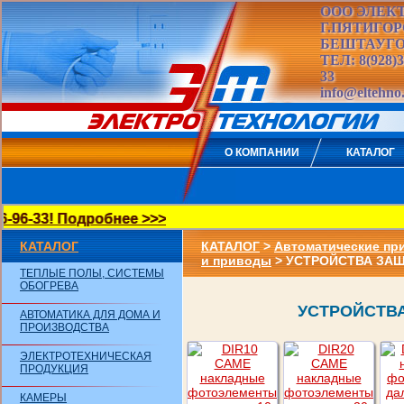
ООО ЭЛЕК
Г.ПЯТИГОР
БЕШТАУГО
ТЕЛ: 8(928)34
33
info@eltehno
О КОМПАНИИ
КАТАЛОГ
6-33! Подробнее >>>
КАТАЛОГ
КАТАЛОГ
>
Автоматические пр
и приводы
> УСТРОЙСТВА ЗА
ТЕПЛЫЕ ПОЛЫ, СИСТЕМЫ
ОБОГРЕВА
УСТРОЙСТВ
АВТОМАТИКА ДЛЯ ДОМА И
ПРОИЗВОДСТВА
ЭЛЕКТРОТЕХНИЧЕСКАЯ
ПРОДУКЦИЯ
КАМЕРЫ