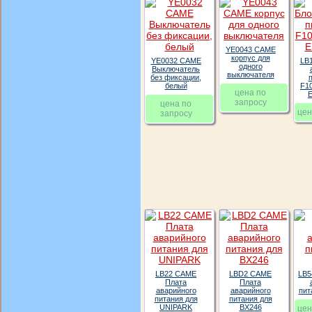
YE0043 CAME
корпус для
YE0032 CAME
LB
одного
Выключатель
выключателя
без фиксации,
белый
F1
цена по
запросу
цена по
цен
запросу
LB22 CAME
LBD2 CAME
LB5
Плата
Плата
аварийного
аварийного
пит
питания для
питания для
UNIPARK
BX246
цен