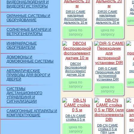
ВИДЕОНАБЛЮДЕНИЯ И
D
ВИДЕОРЕГИСТРАТОРЫ
фо
DIR10 CAME
DIR20 CAME
да
накладные
накладные
ОХРАННЫЕ СИСТЕМЫ И
фотоэлементы
фотоэлементы
ОБОРУДОВАНИЕ
цен
дальность 10 м
дальность 20 м
СОЛНЕЧНЫЕ БАТАРЕИ И
цена по
цена по
ВЕТРОГЕНЕРАТОРЫ
запросу
запросу
ИНФРАКРАСНЫЕ
ОБОГРЕВАТЕЛИ
ДОМОФОНЫ И
ДОМОФОННЫЕ СИСТЕМЫ
DBC04
беспроводной
DIR-S CAME
АВТОМАТИЧЕСКИЕ
фотоэлемент
пр
Переходник для
датчик 10 м
ПРИВОДЫ ДЛЯ ВОРОТ И
встроенной
ДВЕРЕЙ
установки DIR
цена по
цен
запросу
цена по
СИСТЕМЫ
запросу
ДИСТАНЦИОННОГО
УПРАВЛЕИНЯ И
СИГНАЛИЗАЦИИ
САМОГОННЫЕ АППАРАТЫ И
КОМПЛЕКТУЮЩИЕ
DB-LN CAME
стойка 0,5 м
DB-CN CAME
цена по
стойка 0,5 м
DF
запросу
ПВХ (для