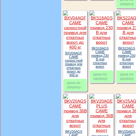
запросу
BKS18AGS
BKS22AGS
CAME
CAME
BXV04AGF
привод 230
привод 230
CAME
В для
В для
скоростной
откатных
откатных
привод для
ворот
ворот
откатных
ворот до
цена по
цена по
400 кг
запросу
запросу
цена по
запросу
BKV20AGS
BKV25AGS
CAME
CAME