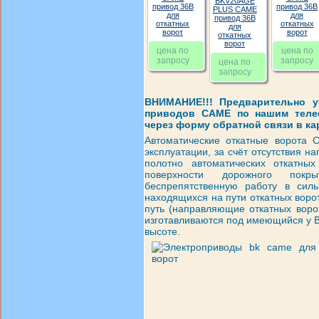
BKV20AGE
привод 36В
привод 36В
PLUS CAME
для
для
привод 36В
откатных
откатных
для
ворот
ворот
откатных
ворот
цена по
цена по
запросу
запросу
цена по
запросу
ВНИМАНИЕ!!! Предварительно у
приводов CAME по нашим телефон
через форму обратной связи в ка
Автоматические откатные ворота 
эксплуатации, за счёт отсутствия 
полотно автоматических откатны
поверхности дорожного покр
беспрепятственную работу в сил
находящихся на пути откатных воро
путь (направляющие откатных ворот
изготавливаются под имеющийся у 
высоте.