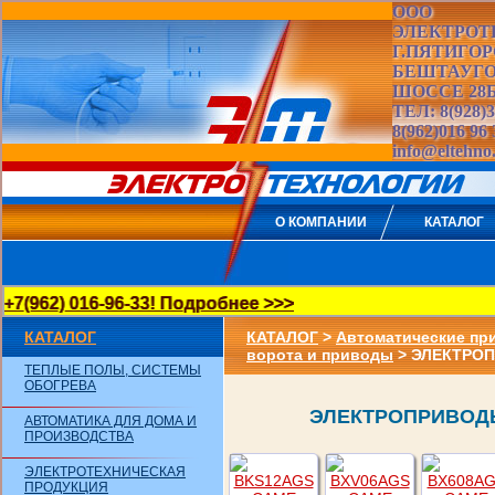
ООО
ЭЛЕКТРОТ
Г.ПЯТИГОР
БЕШТАУГ
ШОССЕ 28
ТЕЛ: 8(928)3
8(962)016 96 
info@eltehno
О КОМПАНИИ
КАТАЛОГ
2) 016-96-33! Подробнее >>>
КАТАЛОГ
КАТАЛОГ
>
Автоматические пр
ворота и приводы
> ЭЛЕКТРО
ТЕПЛЫЕ ПОЛЫ, СИСТЕМЫ
ОБОГРЕВА
ЭЛЕКТРОПРИВОД
АВТОМАТИКА ДЛЯ ДОМА И
ПРОИЗВОДСТВА
ЭЛЕКТРОТЕХНИЧЕСКАЯ
ПРОДУКЦИЯ