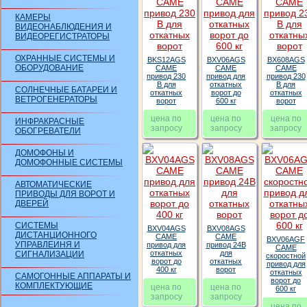
КАМЕРЫ
ВИДЕОНАБЛЮДЕНИЯ И
ВИДЕОРЕГИСТРАТОРЫ
ОХРАННЫЕ СИСТЕМЫ И
BKS12AGS
BXV06AGS
BX608AGS
ОБОРУДОВАНИЕ
CAME
CAME
CAME
привод 230
привод для
привод 230
В для
откатных
В для
СОЛНЕЧНЫЕ БАТАРЕИ И
откатных
ворот до
откатных
ВЕТРОГЕНЕРАТОРЫ
ворот
600 кг
ворот
цена по
цена по
цена по
ИНФРАКРАСНЫЕ
запросу
запросу
запросу
ОБОГРЕВАТЕЛИ
ДОМОФОНЫ И
ДОМОФОННЫЕ СИСТЕМЫ
АВТОМАТИЧЕСКИЕ
ПРИВОДЫ ДЛЯ ВОРОТ И
ДВЕРЕЙ
СИСТЕМЫ
BXV04AGS
BXV08AGS
ДИСТАНЦИОННОГО
CAME
CAME
BXV06AGF
УПРАВЛЕИНЯ И
привод для
привод 24В
CAME
откатных
для
СИГНАЛИЗАЦИИ
скоростной
ворот до
откатных
привод для
400 кг
ворот
откатных
САМОГОННЫЕ АППАРАТЫ И
ворот до
КОМПЛЕКТУЮЩИЕ
цена по
цена по
600 кг
запросу
запросу
цена по