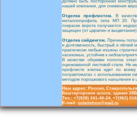
должно быть посторонних конструк
нашей компании, для снижения веро
Отделка профлистом.
В качеств
металлопрофиль типа МП 20. При
покраски ворота получаются недор
защищен (от царапин и выцветания)
Отделка сайдингом.
Причины попул
и долговечность, быстрый и лёгкий 
практически любые изъяны строитель
насекомых, устойчив к неблагоприя
В качестве обшивки полотна откат
оцинкованной листовой стали. Не и
профлисте клепка идет по всему 
полуавтоматах с использованием сме
методом порошкового напыления в ц
Наш адрес: Россия, Ставропольский
Бештаугорское шоссе, здание 28Б
Тел.: +7(928) 341-40-24, +7(962) 016
E-mail:
solartehno@mail.ru