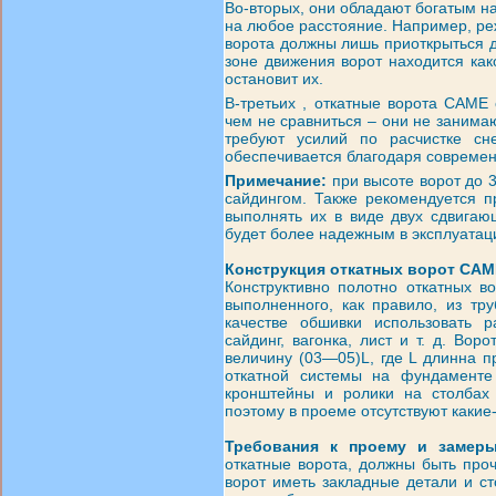
Во-вторых, они обладают богатым н
на любое расстояние. Например, ре
ворота должны лишь приоткрыться д
зоне движения ворот находится ка
остановит их.
В-третьих , откатные ворота CAME
чем не сравниться – они не занимаю
требуют усилий по расчистке сн
обеспечивается благодаря современ
Примечание:
при высоте ворот до 
сайдингом. Также рекомендуется п
выполнять их в виде двух сдвигающ
будет более надежным в эксплуатац
Конструкция откатных ворот CAM
Конструктивно полотно откатных в
выполненного, как правило, из тр
качестве обшивки использовать 
сайдинг, вагонка, лист и т. д. Во
величину (03—05)L, где L длинна 
откатной системы на фундаменте
кронштейны и ролики на столбах 
поэтому в проеме отсутствуют каки
Требования к проему и замеры
откатные ворота, должны быть про
ворот иметь закладные детали и ст