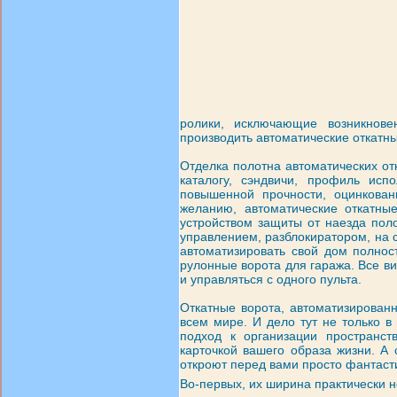
ролики, исключающие возникнове
производить автоматические откатн
Отделка полотна автоматических от
каталогу, сэндвичи, профиль исп
повышенной прочности, оцинкова
желанию, автоматические откатны
устройством защиты от наезда пол
управлением, разблокиратором, на с
автоматизировать свой дом полнос
рулонные ворота для гаража. Все в
и управляться с одного пульта.
Откатные ворота, а
втоматизирован
всем мире. И дело тут не только в
подход к организации пространст
карточкой вашего образа жизни. А
откроют перед вами просто фантаст
Во-первых, их ширина практически н