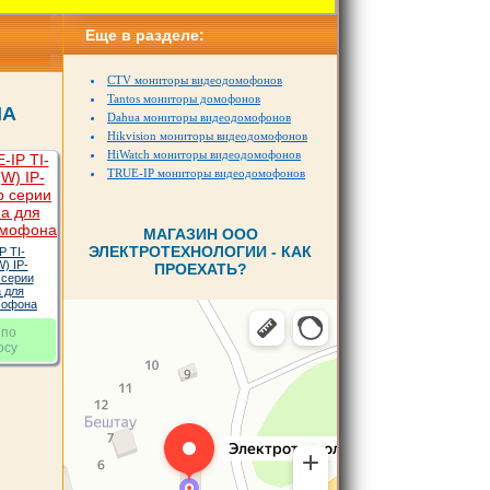
Еще в разделе:
CTV мониторы видеодомофонов
Tantos мониторы домофонов
MA
Dahua мониторы видеодомофонов
Hikvision мониторы видеодомофонов
HiWatch мониторы видеодомофонов
TRUE-IP мониторы видеодомофонов
МАГАЗИН ООО
ЭЛЕКТРОТЕХНОЛОГИИ - КАК
P TI-
) IP-
ПРОЕХАТЬ?
 серии
 для
мофона
 по
осу