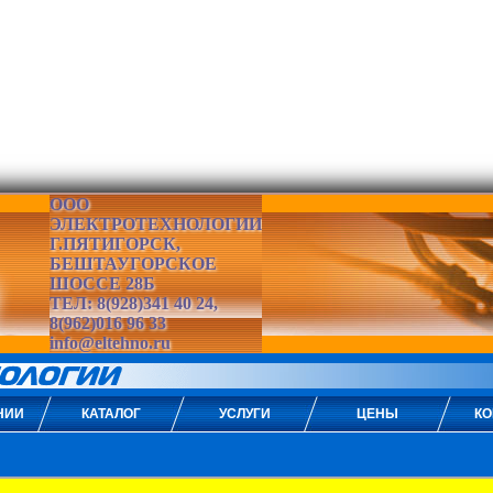
ООО
ЭЛЕКТРОТЕХНОЛОГИИ
Г.ПЯТИГОРСК,
БЕШТАУГОРСКОЕ
ШОССЕ 28Б
ТЕЛ: 8(928)341 40 24,
8(962)016 96 33
info@eltehno.ru
НИИ
КАТАЛОГ
УСЛУГИ
ЦЕНЫ
КО