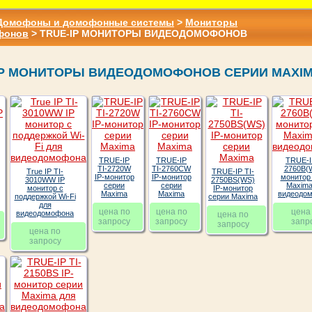
Домофоны и домофонные системы
>
Мониторы
фонов
> TRUE-IP МОНИТОРЫ ВИДЕОДОМОФОНОВ
IP МОНИТОРЫ ВИДЕОДОМОФОНОВ СЕРИИ MAXI
TRUE-IP
TRUE-IP
TRUE-I
TI-2720W
TI-2760CW
2760B(W
True IP TI-
TRUE-IP TI-
IP-монитор
IP-монитор
монитор
3010WW IP
2750BS(WS)
серии
серии
Maxima
монитор с
IP-монитор
Maxima
Maxima
видеодо
поддержкой Wi-Fi
серии Maxima
для
цена по
цена по
цена
видеодомофона
цена по
запросу
запросу
запр
запросу
цена по
запросу