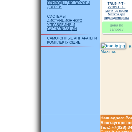
ПРИВОДЫ ДЛЯ ВОРОТ И
TRUE-IP TI-
ДВЕРЕЙ
2720S-H IP-
монитор серии
Maxima для
СИСТЕМЫ
видеодомофона
ДИСТАНЦИОННОГО
УПРАВЛЕИНЯ И
цена по
СИГНАЛИЗАЦИИ
запросу
САМОГОННЫЕ АППАРАТЫ И
КОМПЛЕКТУЮЩИЕ
В
Maxima.
Наш адрес: Рос
Бештаугорское
Тел.: +7(928) 3