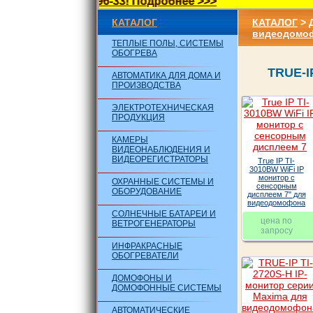
, +7(962) 016-96-33! Подробнее >>>
КАТАЛОГ
КАТАЛОГ
>
видеодомо
ТЕПЛЫЕ ПОЛЫ, СИСТЕМЫ
ОБОГРЕВА
TRUE-
АВТОМАТИКА ДЛЯ ДОМА И
ПРОИЗВОДСТВА
ЭЛЕКТРОТЕХНИЧЕСКАЯ
ПРОДУКЦИЯ
КАМЕРЫ
ВИДЕОНАБЛЮДЕНИЯ И
ВИДЕОРЕГИСТРАТОРЫ
True IP TI-
3010BW WiFi IP
монитор с
ОХРАННЫЕ СИСТЕМЫ И
сенсорным
ОБОРУДОВАНИЕ
дисплеем 7" для
видеодомофона
СОЛНЕЧНЫЕ БАТАРЕИ И
цена по
ВЕТРОГЕНЕРАТОРЫ
запросу
ИНФРАКРАСНЫЕ
ОБОГРЕВАТЕЛИ
ДОМОФОНЫ И
ДОМОФОННЫЕ СИСТЕМЫ
АВТОМАТИЧЕСКИЕ