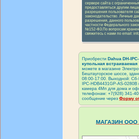
сервере сайта с ограниченным
предоставляться другим лицам
разрешения пользователя сай
законодательство. Личные да
разрешения, данного пользов
частности Федерального зако
№152-ФЗ.По вопросам хранен
свяжитесь с нами по email: inf
Приобрести
Dahua DH-IPC
купольная встраиваемая 
можете в магазине Электрот
Бештаугорское шоссе, здан
08:00-17:00. Выходной: Сб-
IPC-HDB4431GP-AS-0280B в
камера 4Мп для дома и оф
телефонам: +7(928) 341-40-
сообщение через
Форму о
МАГАЗИН ООО 