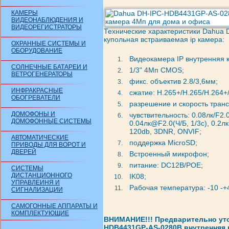
КАМЕРЫ
ВИДЕОНАБЛЮДЕНИЯ И
ВИДЕОРЕГИСТРАТОРЫ
Технические характеристики Dahua
купольная встраиваемая ip камера:
ОХРАННЫЕ СИСТЕМЫ И
ОБОРУДОВАНИЕ
Видеокамера IP внутренняя 
СОЛНЕЧНЫЕ БАТАРЕИ И
1/3" 4Mп CMOS;
ВЕТРОГЕНЕРАТОРЫ
фикс. объектив 2.8/3,6мм;
ИНФРАКРАСНЫЕ
сжатие: H.265+/H.265/H.264+
ОБОГРЕВАТЕЛИ
разрешение и скорость транс
ДОМОФОНЫ И
чувствительность: 0.08лк/F2.0(
ДОМОФОННЫЕ СИСТЕМЫ
0.04лк@F2.0(Ч/Б, 1/3с), 0.
120db, 3DNR, ONVIF;
АВТОМАТИЧЕСКИЕ
поддержка MicroSD;
ПРИВОДЫ ДЛЯ ВОРОТ И
ДВЕРЕЙ
Встроенный микрофон;
питание: DC12В/PОE;
СИСТЕМЫ
ДИСТАНЦИОННОГО
IK08;
УПРАВЛЕИНЯ И
Рабочая температура: -10 -+
СИГНАЛИЗАЦИИ
САМОГОННЫЕ АППАРАТЫ И
КОМПЛЕКТУЮЩИЕ
ВНИМАНИЕ!!! Предварительно уто
HDB4431GP-AS-0280B внутренняя 