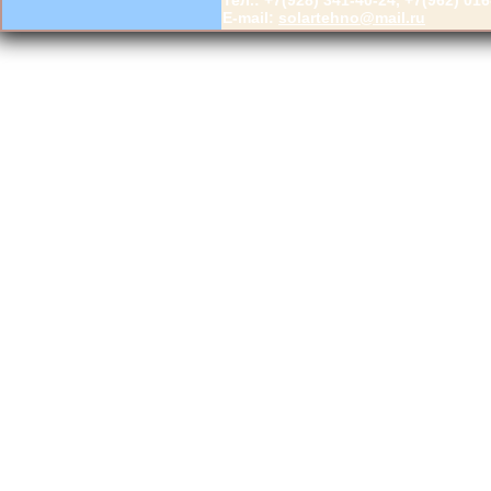
Тел.: +7(928) 341-40-24, +7(962) 016
E-mail:
solartehno@mail.ru