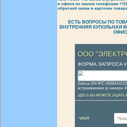
и офиса по нашим телефонам +7(92
обратной связи в карточке товара
ЕСТЬ ВОПРОСЫ ПО ТОВА
ВНУТРЕННЯЯ КУПОЛЬНАЯ ВС
ОФИС
ООО "ЭЛЕКТ
ФОРМА ЗАПРОСА 
Dahua DH-IPC-HDB4431GP
встраиваемая ip камера 
ЗДЕСЬ ВЫ МОЖЕТЕ ЗАДАТЬ 
*ИМЯ