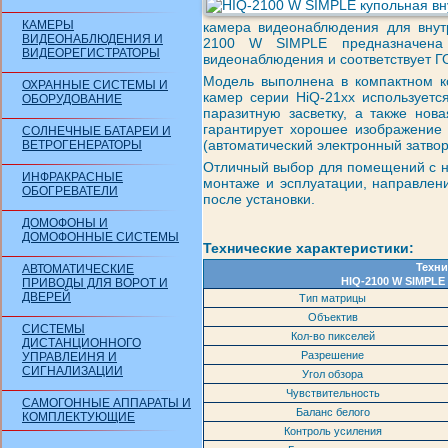
КАМЕРЫ
камера видеонаблюдения для внут
ВИДЕОНАБЛЮДЕНИЯ И
2100 W SIMPLE предназначена
ВИДЕОРЕГИСТРАТОРЫ
видеонаблюдения и соответствует Г
Модель выполнена в компактном ко
ОХРАННЫЕ СИСТЕМЫ И
камер серии HiQ-21xx используетс
ОБОРУДОВАНИЕ
паразитную засветку, а также нов
гарантирует хорошее изображение 
СОЛНЕЧНЫЕ БАТАРЕИ И
(автоматический электронный затвор
ВЕТРОГЕНЕРАТОРЫ
Отличный выбор для помещений с н
ИНФРАКРАСНЫЕ
монтаже и эсплуатации, направлени
ОБОГРЕВАТЕЛИ
после установки.
ДОМОФОНЫ И
ДОМОФОННЫЕ СИСТЕМЫ
Технические характеристики:
Техни
АВТОМАТИЧЕСКИЕ
HIQ-2100 W SIMPLE
ПРИВОДЫ ДЛЯ ВОРОТ И
ДВЕРЕЙ
Тип матрицы
Объектив
СИСТЕМЫ
Кол-во пикселей
ДИСТАНЦИОННОГО
Разрешение
УПРАВЛЕИНЯ И
СИГНАЛИЗАЦИИ
Угол обзора
Чувствительность
САМОГОННЫЕ АППАРАТЫ И
Баланс белого
КОМПЛЕКТУЮЩИЕ
Контроль усиления