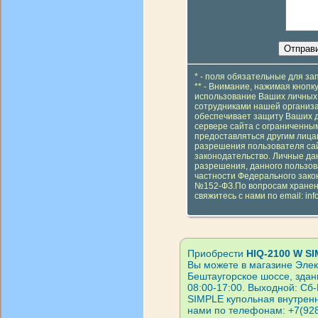
* - поля обязательные для з
** - Внимание, нажимая кнопк
использование Ваших личных 
сотрудниками нашей организа
обеспечивает защиту Ваших 
сервере сайта с ограниченным
предоставляться другим лицам
разрешения пользователя сай
законодательство. Личные да
разрешения, данного пользов
частности Федерального зако
№152-ФЗ.По вопросам хранен
свяжитесь с нами по email: inf
Приобрести
HIQ-2100 W S
Вы можете в магазине Элект
Бештаугорское шоссе, здан
08:00-17:00. Выходной: Сб-
SIMPLE купольная внутрен
нами по телефонам: +7(928