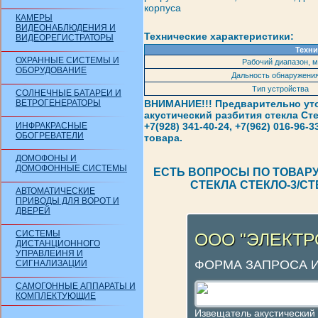
корпуса
КАМЕРЫ
ВИДЕОНАБЛЮДЕНИЯ И
Технические характеристики:
ВИДЕОРЕГИСТРАТОРЫ
Техни
ОХРАННЫЕ СИСТЕМЫ И
Рабочий диапазон, м
ОБОРУДОВАНИЕ
Дальность обнаружения
Тип устройства
СОЛНЕЧНЫЕ БАТАРЕИ И
ВЕТРОГЕНЕРАТОРЫ
ВНИМАНИЕ!!! Предварительно уто
акустический разбития стекла Ст
ИНФРАКРАСНЫЕ
+7(928) 341-40-24, +7(962) 016-96
ОБОГРЕВАТЕЛИ
товара.
ДОМОФОНЫ И
ДОМОФОННЫЕ СИСТЕМЫ
ЕСТЬ ВОПРОСЫ ПО ТОВАР
СТЕКЛА СТЕКЛО-3/С
АВТОМАТИЧЕСКИЕ
ПРИВОДЫ ДЛЯ ВОРОТ И
ДВЕРЕЙ
СИСТЕМЫ
ООО "ЭЛЕКТ
ДИСТАНЦИОННОГО
УПРАВЛЕИНЯ И
ФОРМА ЗАПРОСА 
СИГНАЛИЗАЦИИ
САМОГОННЫЕ АППАРАТЫ И
КОМПЛЕКТУЮЩИЕ
Извещатель акустический 