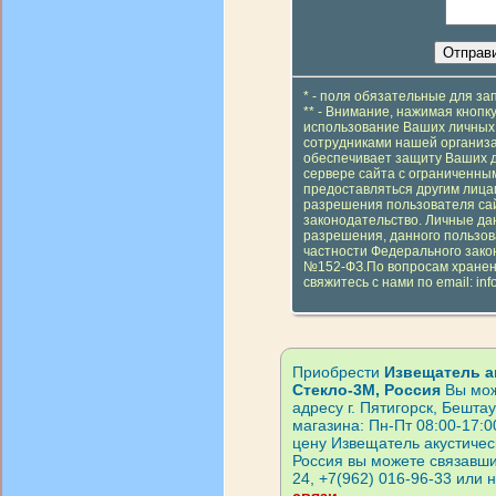
* - поля обязательные для з
** - Внимание, нажимая кнопк
использование Ваших личных 
сотрудниками нашей организа
обеспечивает защиту Ваших 
сервере сайта с ограниченным
предоставляться другим лицам
разрешения пользователя сай
законодательство. Личные да
разрешения, данного пользов
частности Федерального зако
№152-ФЗ.По вопросам хранен
свяжитесь с нами по email: inf
Приобрести
Извещатель ак
Стекло-3М, Россия
Вы мож
адресу г. Пятигорск, Бешта
магазина: Пн-Пт 08:00-17:0
цену Извещатель акустичес
Россия вы можете связавши
24, +7(962) 016-96-33 или