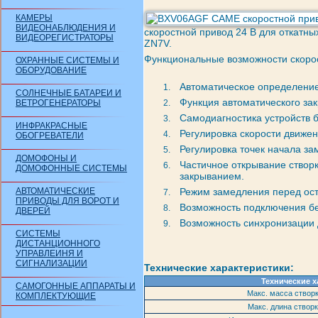
КАМЕРЫ
ВИДЕОНАБЛЮДЕНИЯ И
скоростной привод 24 В для откатных
ВИДЕОРЕГИСТРАТОРЫ
ZN7V.
Функциональные возможности скор
ОХРАННЫЕ СИСТЕМЫ И
ОБОРУДОВАНИЕ
Автоматическое определение
СОЛНЕЧНЫЕ БАТАРЕИ И
Функция автоматического зак
ВЕТРОГЕНЕРАТОРЫ
Самодиагностика устройств 
ИНФРАКРАСНЫЕ
Регулировка скорости движен
ОБОГРЕВАТЕЛИ
Регулировка точек начала за
ДОМОФОНЫ И
Частичное открывание створк
ДОМОФОННЫЕ СИСТЕМЫ
закрыванием.
АВТОМАТИЧЕСКИЕ
Режим замедления перед ост
ПРИВОДЫ ДЛЯ ВОРОТ И
Возможность подключения бе
ДВЕРЕЙ
Возможность синхронизации 
СИСТЕМЫ
ДИСТАНЦИОННОГО
УПРАВЛЕИНЯ И
СИГНАЛИЗАЦИИ
Технические характеристики:
Технические 
САМОГОННЫЕ АППАРАТЫ И
Макс. масса створки
КОМПЛЕКТУЮЩИЕ
Макс. длина створк