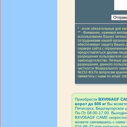
* - поля обязательные для з
** - Внимание, нажимая кнопк
использование Ваших личных 
сотрудниками нашей организа
обеспечивает защиту Ваших 
сервере сайта с ограниченным
предоставляться другим лицам
разрешения пользователя сай
законодательство. Личные да
разрешения, данного пользов
частности Федерального зако
№152-ФЗ.По вопросам хранен
свяжитесь с нами по email: inf
Приобрести
BXV06AGF CAM
ворот до 600 кг
Вы можете
Пятигорск, Бештаугорское 
Пн-Пт 08:00-17:00. Выходно
BXV06AGF CAME скоростной 
можете связавшись с нами 
016-96-33 или написать с