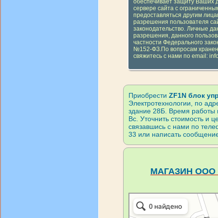
обеспечивает защиту Ваших 
сервере сайта с ограниченным
предоставляться другим лицам
разрешения пользователя сай
законодательство. Личные да
разрешения, данного пользов
частности Федерального зако
№152-ФЗ.По вопросам хранен
свяжитесь с нами по email: inf
Приобрести
ZF1N блок у
Электротехнологии, по адре
здание 28Б. Время работы 
Вс. Уточнить стоимость и 
связавшись с нами по телеф
33 или написать сообщени
МАГАЗИН ООО 