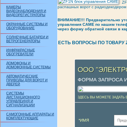
ZF
распашных ворот с радиодекодером
КАМЕРЫ
ВИДЕОНАБЛЮДЕНИЯ И
ВИДЕОРЕГИСТРАТОРЫ
ВНИМАНИЕ!!! Предварительно уто
ОХРАННЫЕ СИСТЕМЫ И
управления CAME по нашим телефон
ОБОРУДОВАНИЕ
через форму обратной связи в ка
СОЛНЕЧНЫЕ БАТАРЕИ И
ВЕТРОГЕНЕРАТОРЫ
ЕСТЬ ВОПРОСЫ ПО ТОВАРУ 
ИНФРАКРАСНЫЕ
ОБОГРЕВАТЕЛИ
ДОМОФОНЫ И
ДОМОФОННЫЕ СИСТЕМЫ
ООО "ЭЛЕКТ
АВТОМАТИЧЕСКИЕ
ФОРМА ЗАПРОСА 
ПРИВОДЫ ДЛЯ ВОРОТ И
ДВЕРЕЙ
СИСТЕМЫ
ДИСТАНЦИОННОГО
ЗДЕСЬ ВЫ МОЖЕТЕ ЗАДАТЬ 
УПРАВЛЕИНЯ И
СИГНАЛИЗАЦИИ
САМОГОННЫЕ АППАРАТЫ И
КОМПЛЕКТУЮЩИЕ
*ИМЯ