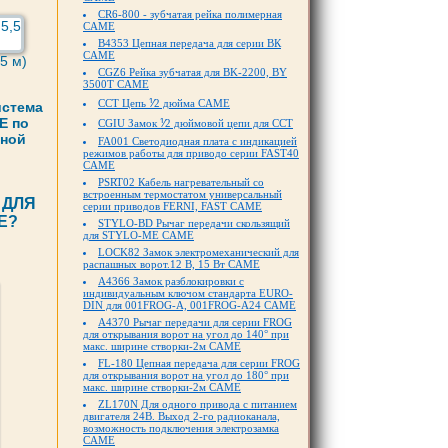
CR6-800 - зубчатая рейка полимерная
CAME
B4353 Цепная передача для серии ВК
CAME
5 м)
CGZ6 Рейка зубчатая для BK-2200, BY
3500T CAME
CCT Цепь ⅟2 дюйма CAME
истема
E по
CGIU Замок ⅟2 дюймовой цепи для ССТ
тной
FA001 Светодиодная плата с индикацией
режимов работы для приводо серии FAST40
CAME
PSRT02 Кабель нагревательный со
встроенным термостатом универсальный
 ДЛЯ
серии приводов FERNI, FAST CAME
E?
STYLO-BD Рычаг передачи скользящий
для STYLO-ME CAME
LOCK82 Замок электромеханический для
распашных ворот.12 В, 15 Вт CAME
A4366 Замок разблокировки с
индивидуальным ключом стандарта EURO-
DIN для 001FROG-A, 001FROG-A24 CAME
A4370 Рычаг передачи для серии FROG
для открывания ворот на угол до 140° при
макс. ширине створки-2м CAME
FL-180 Цепная передача для серии FROG
для открывания ворот на угол до 180° при
макс. ширине створки-2м CAME
ZL170N Для одного привода с питанием
двигателя 24В. Выход 2-го радиоканала,
возможность подключения электрозамка
CAME