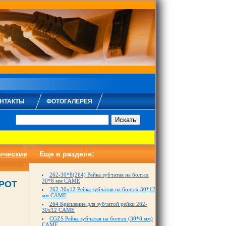
НТАКТЫ
ФОТОГАЛЕРЕЯ
ические
Eще в разделе:
262-30*8(264) Рейка зубчатая на болтах
30*8 мм CAME
РОТ
262-30x12 Рейка зубчатая на болтах 30*12
мм CAME
264 Крепление для зубчатой рейки 262-
30x12 CAME
CGZS Рейка зубчатая на болтах (30*8 мм)
CAME