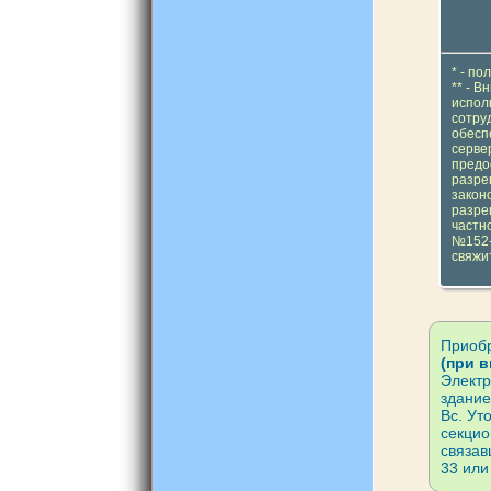
* - п
** - 
испол
сотру
обесп
серве
предо
разре
закон
разре
частн
№152-
свяжит
Приоб
(при 
Электр
здание
Вс. Ут
секцио
связав
33 или