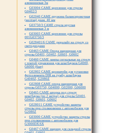
алюминиевая 3м
G03004 CAME крепление для стрелы
G0402/3
G02040 CAME пружина балансировочная
(желтая) диам. 40 мм
G03750/3 CAME стрела круглая
алюминиевая 3 м
G03003 CAME крепление для стрелы
001G03750/3
G028401/6 CAME дюралайт на стрелу со
светодиодами
G0463 CAME Опора шарнирная для
стрелы G0401, G0402, G0601, G0602
G0460 CAME лампы сигнальные на стрелу
с платой управления для шлагбаумов G4000,
G6000 (6шт)
G02802 CAME кронштейн для установки
фотоэлемента DIR на тумбу шлагбаума
G4040Z, G2080Z
G02808 CAME опора шарнирная для
стрелы G03750, G04000, G02000, G06000
G0465 CAME шторка под стрелу
шлагбаума (по 2 метра) для стрелы G0401,
G0402, G0601, G0602
G028011 CAME устройство защиты
стрелы при столкновении с автомобилем для
G2080Z
G03000 CAME устройство защиты стрелы
при столкновении с автомобилем для
G3000DX\SX
G0467 CAME шарнир для складной стрелы
G0401, G0601