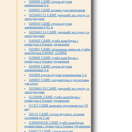
G06000 CAME стрела круглая
алюминиевая 6 м
G06802 CAME вставка дополнительная
G028401/12 CAME дюралайт на стрелу со
светодиодами
G06850 CAME стрела круглая
алюминиевая 6,85 м
G028401/14 CAME дюралайт на стрелу со
светодиодами
G4040Z CAME тумба шлагбаума с
приводом и блоком управления
G02801 CAME cигнальная лампа на тумбы
шлагбаумов G4040Z, G2080Z
G2080Z CAME тумба шлагбаума с
приводом и блоком управления
G04000 CAME стрела круглая
алюминиевая 4 м
G02000 cтрела круглая алюминиевая 2 м
G06803 CAME соединитель и доп.вставка
для стрел
G028401/16 CAME дюралайт на стрелу со
светодиодами
G12000K CAME тумба шлагбаума с
приводом и блоком управления
G1325 CAME комплект противовесов (20
шт)
G0121 CAME стрела круглого сечения
составная из 2 шт
G3000DX\SX CAME тумба шлагбаума
правая\левая с приводом и блоком управления
G0402/3 CAME стрела круглая