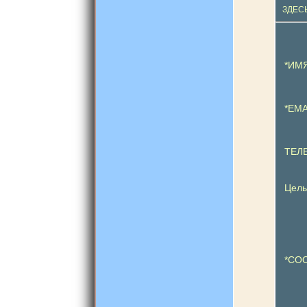
ЗДЕС
*ИМ
*EMA
ТЕЛ
Цель
*СО