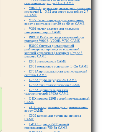
секционных ворот до 14 м² CAME
V0686 Профиль направляющий с ременной
передачей L - 3.52 для ворот высотой до 2,7
м CAME
V122 Рычаг передачи для секционных
ворот с притолокой от 30 до 60 см CAME
V201 рычаг-адаптер для подъемно-
поворотных ворот CAME
RIP100 Разблокиратор внутренний для
приводов V900Е, V700Е, V700 CAME
H3000 Система дистанционной
разблокировки привода со встроенной
кнопкой управления ( в корпусе) / трос 5
метров / CAME
E881 электрозамок CAME
E001 монтажное основание, L=2м CAME
E781A принадлежности для передающей
системы CAME
E782A труба передачи 3м CAME
E785A тяги телескопические CAME
E787A Удлинитель для тяги
телескопической Е785А CAME
C-BX привод 220В осевой промышленный
CAME
ZC3 блок управления для промышленных
ворот CAME
C009 крепеж для установки привода
CAME
С-BXK привод 220В осевой
промышленный 750 Вт CAME