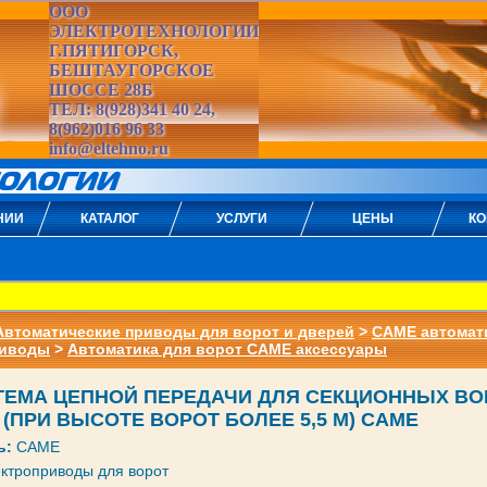
ООО
ЭЛЕКТРОТЕХНОЛОГИИ
Г.ПЯТИГОРСК,
БЕШТАУГОРСКОЕ
ШОССЕ 28Б
ТЕЛ: 8(928)341 40 24,
8(962)016 96 33
info@eltehno.ru
НИИ
КАТАЛОГ
УСЛУГИ
ЦЕНЫ
КО
Автоматические приводы для ворот и дверей
>
CAME автомат
риводы
>
Автоматика для ворот CAME аксессуары
СТЕМА ЦЕПНОЙ ПЕРЕДАЧИ ДЛЯ СЕКЦИОННЫХ ВО
(ПРИ ВЫСОТЕ ВОРОТ БОЛЕЕ 5,5 М) CAME
ь:
CAME
ктроприводы для ворот