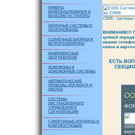
КАМЕРЫ
ВИДЕОНАБЛЮДЕНИЯ И
ВИДЕОРЕГИСТРАТОРЫ
C005 - система 
ОХРАННЫЕ СИСТЕМЫ И
ОБОРУДОВАНИЕ
ВНИМАНИЕ!!! П
цепной переда
СОЛНЕЧНЫЕ БАТАРЕИ И
нашим телефона
ВЕТРОГЕНЕРАТОРЫ
связи в карточ
ИНФРАКРАСНЫЕ
ОБОГРЕВАТЕЛИ
ЕСТЬ ВОП
СЕКЦИО
ДОМОФОНЫ И
ДОМОФОННЫЕ СИСТЕМЫ
АВТОМАТИЧЕСКИЕ
ПРИВОДЫ ДЛЯ ВОРОТ И
ДВЕРЕЙ
ОО
СИСТЕМЫ
ДИСТАНЦИОННОГО
ФОР
УПРАВЛЕИНЯ И
СИГНАЛИЗАЦИИ
САМОГОННЫЕ АППАРАТЫ И
КОМПЛЕКТУЮЩИЕ
C005
воро