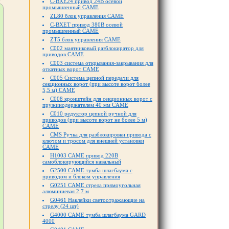
C-BXE24 привод 24В осевой
промышленный CAME
ZL80 блок управления CAME
C-BXET привод 380В осевой
промышленный CAME
ZT5 блок управления CAME
C002 маятниковый разблокиратор для
приводов CAME
C003 система открывания-закрывания для
откатных ворот CAME
C005 Система цепной передачи для
секционных ворот (при высоте ворот более
5,5 м) CAME
C008 кронштейн для секционных ворот с
пружинодержателем 40 мм CAME
C010 редуктор цепной ручной для
приводов (при высоте ворот не более 5 м)
CAME
CMS Ручка для разблокировки привода с
ключом и тросом для внешней установки
CAME
H1003 CAME привод 220В
самоблокирующийся навальный
G2500 CAME тумба шлагбаума с
приводом и блоком управления
G0251 CAME стрела прямоугольная
алюминиевая 2,7 м
G0461 Наклейки светоотражающие на
стрелу (24 шт)
G4000 CAME тумба шлагбаума GARD
4000