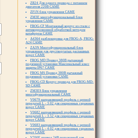
ZR24 Для одного привода с питанием
двигателя 220В CAME
ZF1N блок управления CAME
ZM3E многофункциональный блок
управления CAME
FROG-CF Монтажный корпус из стали с
антикоррозионной обработкой методом
катафореза CAME
A4364 разблокировка для FROG-A, FROG-
A24 CAME
ZA3N Многофункциональный блок
управления для двустворчатых распашных
ворот CAME
FROG MD Привод 380В рычажный
подземной установки Максимальный класс
защиты IP67 CAME
FROG MS Привод 380В рычажный
подземной установки CAME
FROG-CD Корпус привода для FROG-MD-
SD CAME
ZM3ES Блок управления
многофункциональный CAME
V0679 направляющий профиль с цепной
передачей L - 3.02 для секционных гаражных
ворот CAME
V0682 направляющий профиль с цепной
передачей L - 3.52 для секционных гаражных
ворот CAME
V0683 направляющий профиль с цепной
передачей L - 4.02 для секционных гаражных
ворот CAME
V700E привод 24В потолочный для