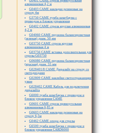
G0401 CAME стрела прямоугольная
алюминиевая 4,2 м
G0403 CAME накладки резиновые на
стрелу 4м
G3750 CAME тумба шлагбаума с
приводом и блоком управления
G0402 CAME стрела круглая алюминиевая
4,2 м
G04060 CAME пружина балансировочная
(зеленая) диам. 50 мм
G03750 CAME стрела круглая
алюминиевая 4 м
G03756 CAME вставка дополнительная для
стрелы G03750
G06080 CAME пружина балансировочная
(красная) диам. 55 мм
G028401/8 CAME Дюралайт на стрелу со
светодиодами
G02809 CAME наклейки светоотражающие
узкие
G028402 CAME Кабель для подключения
дюралайта
G6000 тумба шлагбаума с приводом и
блоком управления CAME
G0601 CAME стрела прямоугольная
алюминиевая 6,85 м
G0603 CAME накладки резиновые на
стрелу 6,5м
G0462 CAME опора для стрелы
G6500 тумба шлагбаума с приводом и
блоком управления CARD6000