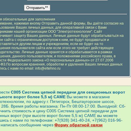
оля обязательные для заполнения
Внимание, нажимая кнопку Отправить данной формы, Вы даёте согласие на
ьзование Ваших личных данных, для оперативной связи с Вами
дниками нашей организации ООО "Электротехнологии". Сайт
ечивает защиту Ваших данных. Личные данные будут обрабатываться на
ре сайта с ограниченным доступом к ним, не будут продаваться и
ставляться другим лицам и учреждениям, если не будет на то
шения пользователя сайта или если этого не требует действующее
одательство. Личные данные хранятся и обрабатываются в рамках
шения, данного пользователем, и положениями российского права, в
ости Федерального закона «О персональных данных» от 27.07.2006
ФЗ.По вопросам хранения, обработки и удаления Ваших личных данных
есь с нами по email: info@eltehno.ru
рести
C005 Система цепной передачи для секционных ворот
высоте ворот более 5,5 м) CAME
Вы можете в магазине
отехнологии, по адресу г. Пятигорск, Бештаугорское шоссе,
 28Б. Время работы магазина: Пн-Пт 08:00-17:00. Выходной: Сб-
очнить стоимость и цену C005 Система цепной передачи для
нных ворот (при высоте ворот более 5,5 м) CAME вы можете
шись с нами по телефонам: +7(928) 341-40-24, +7(962) 016-96-
 написать сообщение через
Форму обратной связи